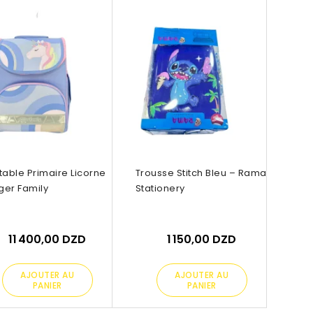
table Primaire Licorne
Trousse Stitch Bleu – Rama
iger Family
Stationery
11 400,00 DZD
1 150,00 DZD
AJOUTER AU
AJOUTER AU
PANIER
PANIER