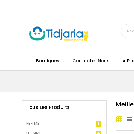
Boutiques
Contacter Nous
A Pr
Meill
Tous Les Produits
grid_on
view_list
FEMME
HOMME