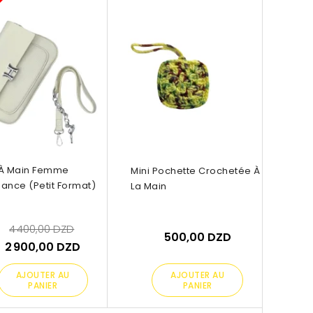
DZD
À Main Femme
Mini Pochette Crochetée À
ance (petit Format)
La Main
4 400,00 DZD
500,00 DZD
2 900,00 DZD
AJOUTER AU
AJOUTER AU
PANIER
PANIER