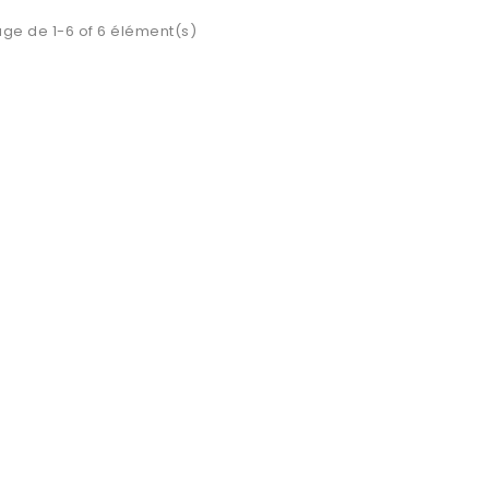
age de 1-6 of 6 élément(s)
lassique Femme À
Chemisier Classique Femme
Ch
s Avec Fleur
Imprimé Léopard

erçu rapide
Aperçu rapide
00,00 DZD
4 700,00 DZD
OUTER AU
AJOUTER AU
PANIER
PANIER