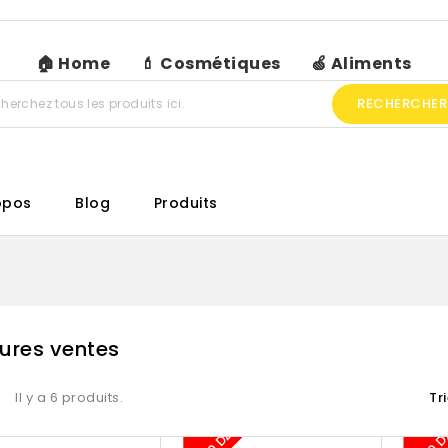
🏠 Home
💄 Cosmétiques
🍏 Aliments
RECHERCHER
opos
Blog
Produits
eures ventes
Il y a 6 produits.
Tr