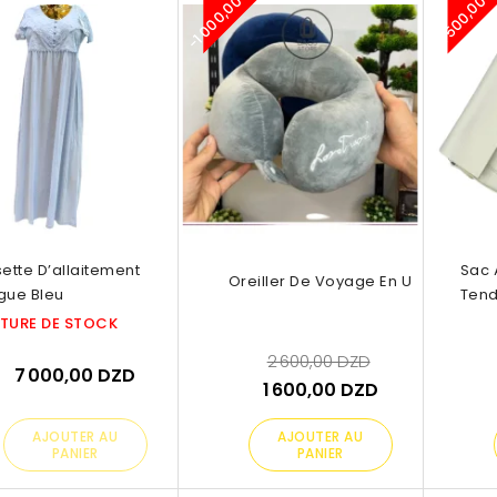
-1 000,00 DZD
-1 500,00 
re De Stock
sette D’allaitement
Sac 
Oreiller De Voyage En U
gue Bleu
Tend
TURE DE STOCK
2 600,00 DZD
7 000,00 DZD
1 600,00 DZD
AJOUTER AU
AJOUTER AU
PANIER
PANIER