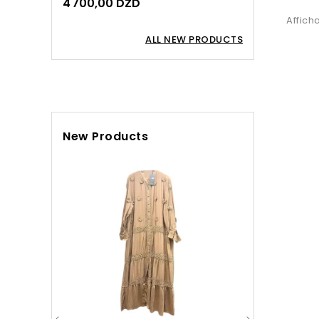
4 700,00 DZD
Affich
ALL NEW PRODUCTS
New Products
Chemisier C
Rayure

Ap
4 7
AJ