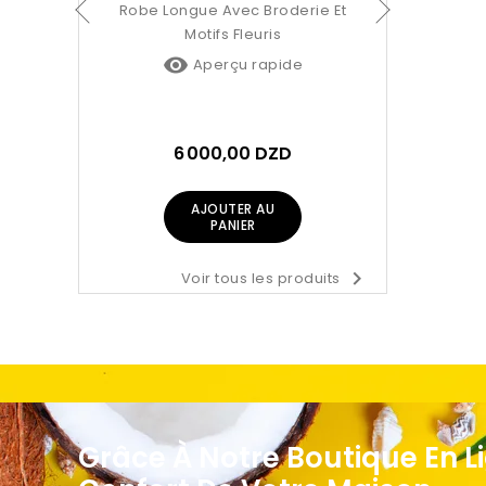
ue Femme
Robe Longue Avec Broderie Et
Motifs Fleuris

pide
Aperçu rapide
ZD
6 000,00 DZD
AJOUTER AU
PANIER

Voir tous les produits
Grâce À Notre Boutique En L