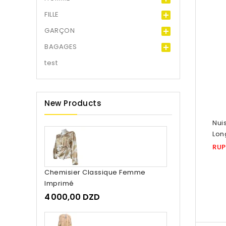
FILLE
GARÇON
BAGAGES
test
New Products
Ruptu
Nui
Lon
RUP
Chemisier Classique Femme
Imprimé
4 000,00 DZD