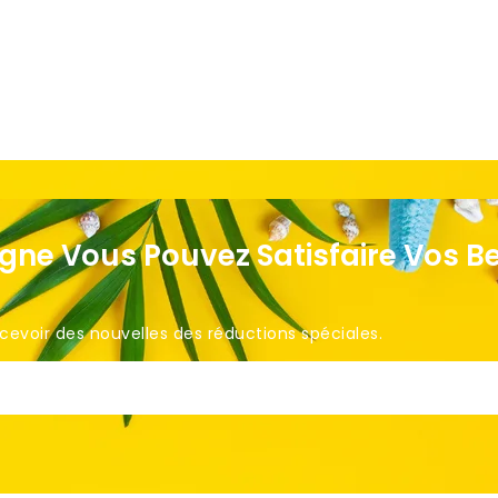
igne Vous Pouvez Satisfaire Vos B
voir des nouvelles des réductions spéciales. ​