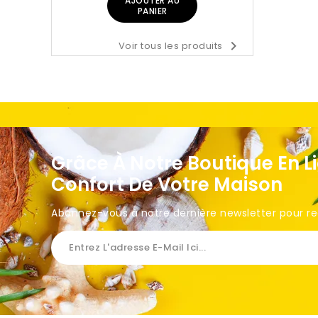
AJOUTER AU
PANIER

Voir tous les produits
Grâce À Notre Boutique En L
Confort De Votre Maison
Abonnez-vous à notre dernière newsletter pour rece