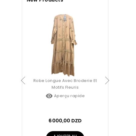
Chemisier C
Rayure

Ap
4 7
AJ
ue Femme
Robe Longue Avec Broderie Et
Motifs Fleuris

pide
Aperçu rapide
ZD
6 000,00 DZD