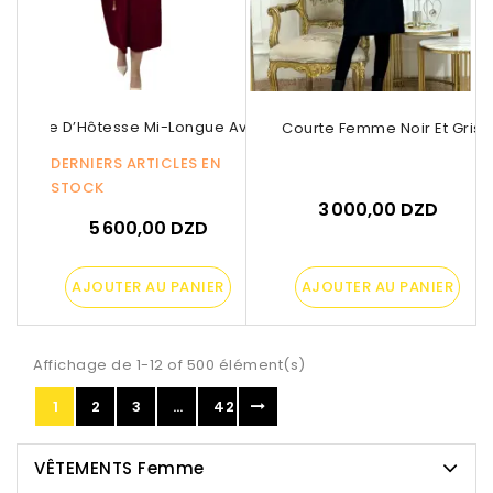
Robe D’Hôtesse Mi-Longue Avec...
Robe Courte Femme Noir Et Grise 
DERNIERS ARTICLES EN
STOCK
3 000,00 DZD
5 600,00 DZD
AJOUTER AU PANIER
AJOUTER AU PANIER
Affichage de 1-12 of 500 élément(s)
1
2
3
…
42
VÊTEMENTS Femme