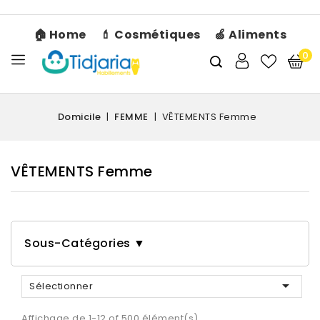
🏠 Home
💄 Cosmétiques
🍏 Aliments
0
Domicile
FEMME
VÊTEMENTS Femme
VÊTEMENTS Femme
Sous-Catégories ▼

Sélectionner
Affichage de 1-12 of 500 élément(s)