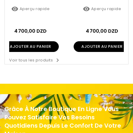


Aperçu rapide
Aperçu rapide
4 700,00 DZD
4 700,00 DZD
AJOUTER AU PANIER
AJOUTER AU PANIER

Voir tous les produits
Grâce À Notre Boutique En Ligne Vous
Pouvez Satisfaire Vos Besoins
Quotidiens Depuis Le Confort De Votre