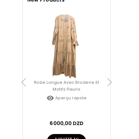
Chemisier C
Rayure

Ap
4 7
AJ
ue Femme
Robe Longue Avec Broderie Et
Motifs Fleuris

pide
Aperçu rapide
ZD
6 000,00 DZD