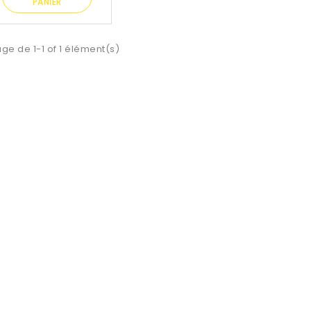
PANIER
age de 1-1 of 1 élément(s)