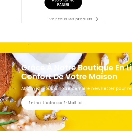
AJOUTER AU
PANIER

Voir tous les produits
Grâce À Notre Boutique En L
Confort De Votre Maison
Abonnez-vous à notre dernière newsletter pour rece