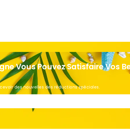
igne Vous Pouvez Satisfaire Vos B
voir des nouvelles des réductions spéciales. ​