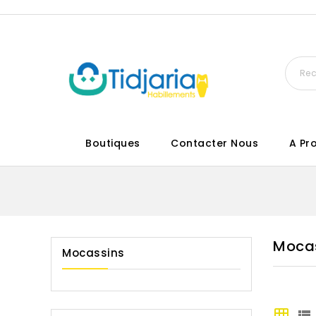
Boutiques
Contacter Nous
A Pr
Moca
Mocassins
grid_on
view_list