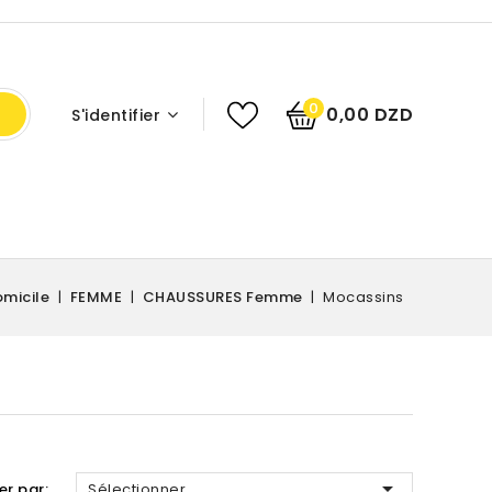
0
0,00 DZD
S'identifier
micile
FEMME
CHAUSSURES Femme
Mocassins

ier par:
Sélectionner