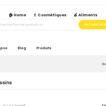
🏠 Home
💄 Cosmétiques
🍏 Aliments
RECHERCHER
opos
Blog
Produits
Do
ssins
Il y a 1 produit.
Tr