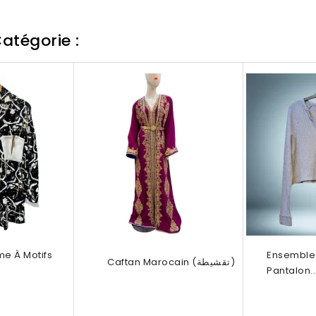
atégorie :
e À Motifs
Ensemble 
Caftan Marocain (تقشيطة)
Pantalon..