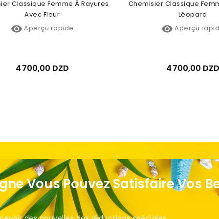
ier Classique Femme À Rayures
Chemisier Classique Fem
Avec Fleur
Léopard


Aperçu rapide
Aperçu rapi
4 700,00 DZD
4 700,00 DZ
igne Vous Pouvez Satisfaire Vos B
voir des nouvelles des réductions spéciales. ​