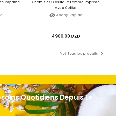
me Imprimé
Chemisier Classique Femme Imprimé
Avec Collier

de
Aperçu rapide
D
4 900,00 DZD

Voir tous les produits
esoins Quotidiens Depuis Le