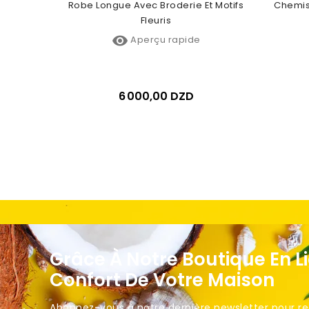
Imprimé
Robe Longue Avec Broderie Et Motifs
Chemis
Fleuris

Aperçu rapide
6 000,00 DZD
Grâce À Notre Boutique En L
Confort De Votre Maison
Abonnez-vous à notre dernière newsletter pour rece