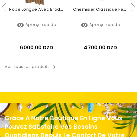
Robe Longue Avec Broderie Et Motifs Fleuris
Chemisier Classique Femme À Rayures Avec Fleur


Aperçu rapide
Aperçu rapide
6 000,00 DZD
4 700,00 DZD

Voir tous les produits
Grâce À Notre Boutique En Ligne Vous
Pouvez Satisfaire Vos Besoins
Quotidiens Depuis Le Confort De Votre