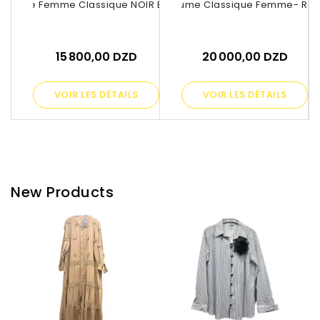
ostume Femme Classique NOIR ET BLANC
Costume Classique Femme- Ro
Sa
15 800,00 DZD
20 000,00 DZD
VOIR LES DÉTAILS
VOIR LES DÉTAILS
New Products