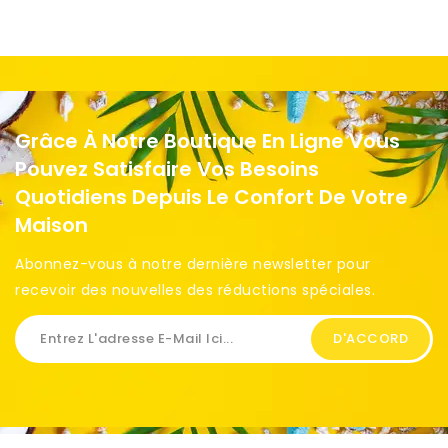
Grâce À Notre Boutique En Ligne Vous
Pouvez Satisfaire Vos Besoins
Quotidiens Depuis Le Confort De Votre
Maison
Abonnez-vous à notre dernière newsletter pour
recevoir des nouvelles des réductions spéciales. ​