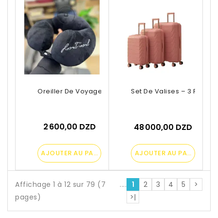
Oreiller De Voyage En U
Set De Valises – 3 Pièces
2 600,00 DZD
48 000,00 DZD
AJOUTER AU PANIER
AJOUTER AU PANIER
Affichage 1 à 12 sur 79 (7
....
1
2
3
4
5
>
pages)
>|