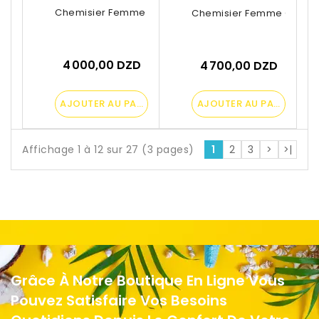
Chemisier Femme Beige Et Blanc Imprimé
Chemisier Femme Classiq
4 000,00 DZD
4 700,00 DZD
AJOUTER AU PANIER
AJOUTER AU PANIER
Affichage 1 à 12 sur 27 (3 pages)
1
2
3
>
>|
Grâce À Notre Boutique En Ligne Vous
Pouvez Satisfaire Vos Besoins