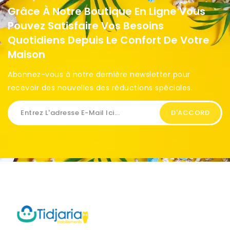
Grâce À Notre Boutique En Ligne Vous
Pouvez Satisfaire Vos Besoins
Quotidiens Depuis Le Confort De Votre
Maison
Abonnez-vous à notre dernière newsletter pour
recevoir des nouvelles des réductions spéciales. ​