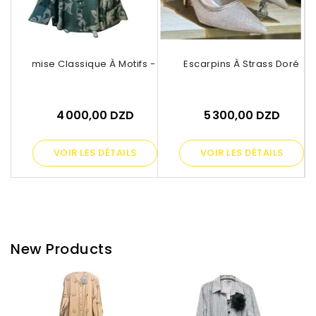
Chemise Classique À Motifs - Vert
Escarpins À Strass Doré
Cafta
4 000,00 DZD
5 300,00 DZD
VOIR LES DÉTAILS
VOIR LES DÉTAILS
New Products