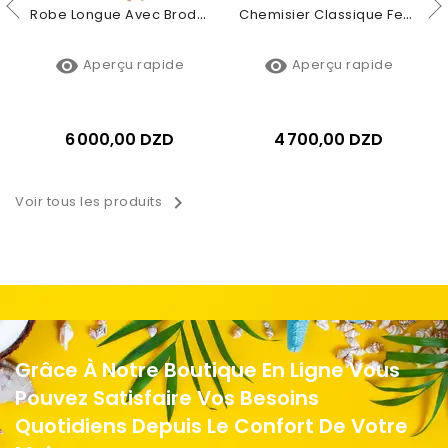
Robe Longue Avec Broderie Et Motifs Fleuris
Chemisier Classique Femme À Rayures Avec Fleur


Aperçu rapide
Aperçu rapide
6 000,00 DZD
4 700,00 DZD

Voir tous les produits
Grâce À Notre Boutique En Ligne Vous
Pouvez Satisfaire Vos Besoins
Quotidiens Depuis Le Confort De Votre