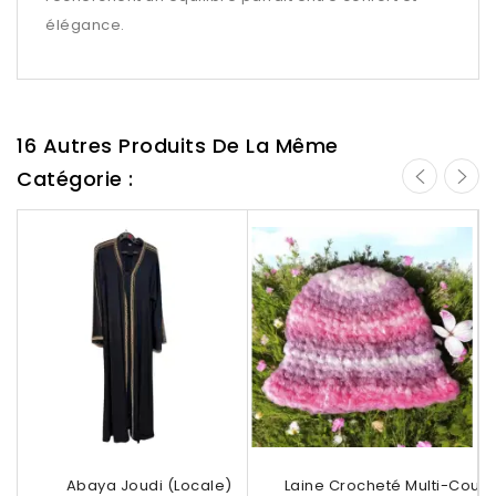
élégance.
16 Autres Produits De La Même
Catégorie :
Abaya Joudi (locale)
Bob En Laine Crocheté Multi-Couleu
Sa